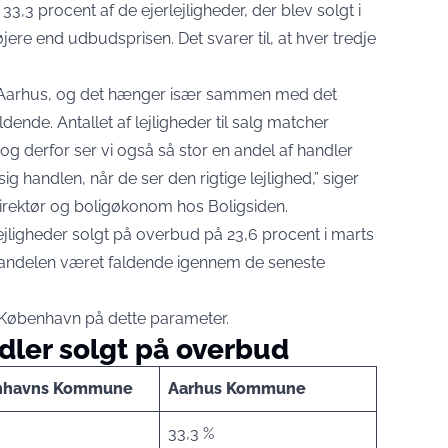
 33,3 procent af de ejerlejligheder, der blev solgt i
højere end udbudsprisen. Det svarer til, at hver tredje
ne i Aarhus, og det hænger især sammen med det
ende. Antallet af lejligheder til salg matcher
 og derfor ser vi også så stor en andel af handler
ig handlen, når de ser den rigtige lejlighed,” siger
direktør og boligøkonom hos Boligsiden.
ejligheder solgt på overbud på 23,6 procent i marts
andelen været faldende igennem de seneste
København på dette parameter.
dler solgt på overbud
nhavns Kommune
Aarhus Kommune
33,3 %