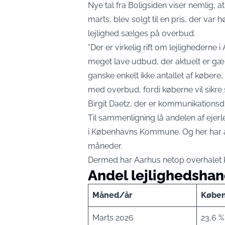
Nye tal fra
Boligsiden
viser nemlig, at
marts, blev solgt til en pris, der var 
lejlighed sælges på overbud.
”Der er virkelig rift om lejligheder
meget lave udbud, der aktuelt er gæld
ganske enkelt ikke antallet af købere,
med overbud, fordi køberne vil sikre s
Birgit Daetz, der er kommunikations
Til sammenligning lå andelen af ejerl
i Københavns Kommune. Og her har 
måneder.
Dermed har Aarhus netop overhalet 
Andel lejlighedshan
Måned/år
Købe
Marts 2026
23,6 %