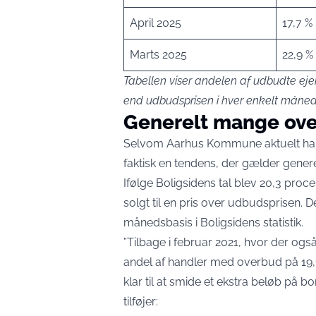
April 2025
17,7 %
Marts 2025
22,9 %
Tabellen viser andelen af udbudte ejerl
end udbudsprisen i hver enkelt måned d
Generelt mange ove
Selvom Aarhus Kommune aktuelt har e
faktisk en tendens, der gælder genere
Ifølge Boligsidens tal blev 20,3 proce
solgt til en pris over udbudsprisen. D
månedsbasis i Boligsidens statistik.
”Tilbage i februar 2021, hvor der også
andel af handler med overbud på 19,1 p
klar til at smide et ekstra beløb på bo
tilføjer: