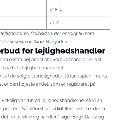
12,8 %
7,1 %
ejligheder på Boligsiden, der er solgt til mere
et seneste år. Kilde: Boligsiden.
rbud for lejlighedshandler
n ekstra høj andel af overbudshandler, er det
lt på hele lejlighedsmarkedet.
nt af de solgte ejerlejligheder på landsplan i marts
et er den højeste andel, som er registreret på
 virkelig var run på lejlighedshandlerne, så vi en
rocent. Så aktuelt ser vi lidt flere købere, der er
rdet for at sikre sig handlen,” siger Birgit Daetz og