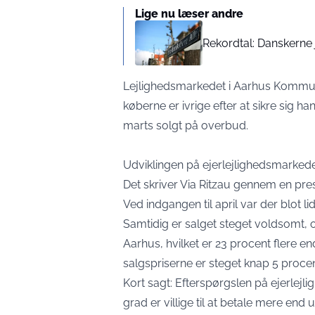
Lige nu læser andre
Rekordtal: Danskerne 
Lejlighedsmarkedet i Aarhus Kommune 
køberne er ivrige efter at sikre sig ha
marts solgt på overbud.
Udviklingen på ejerlejlighedsmarkede
Det skriver Via Ritzau gennem en pr
Ved indgangen til april var der blot li
Samtidig er salget steget voldsomt, og
Aarhus, hvilket er 23 procent flere e
salgspriserne er steget knap 5 proce
Kort sagt: Efterspørgslen på ejerlejlig
grad er villige til at betale mere end